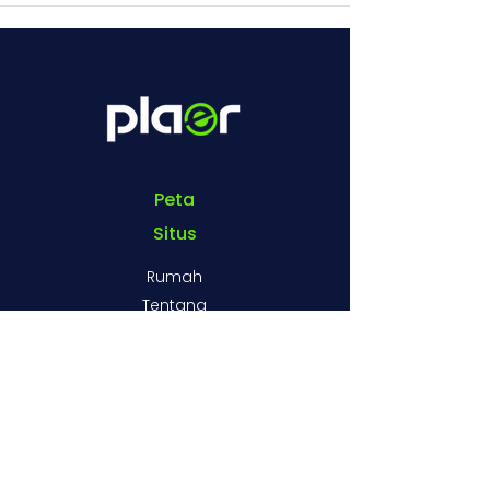
Peta
Situs
Rumah
Tentang
kami
Toko
Blog
Hubungi
kami