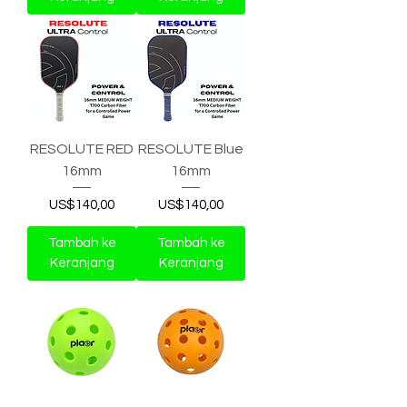
RESOLUTE RED
RESOLUTE Blue
16mm
16mm
Harga
Harga
US$140,00
US$140,00
Tambah ke
Tambah ke
Keranjang
Keranjang