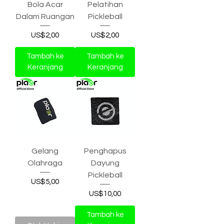
Bola Acar
Pelatihan
Dalam Ruangan
Pickleball
Harga
Harga
US$2,00
US$2,00
Tambah ke
Tambah ke
Keranjang
Keranjang
Gelang
Penghapus
Olahraga
Dayung
Pickleball
Harga
US$5,00
Harga
US$10,00
Tambah ke