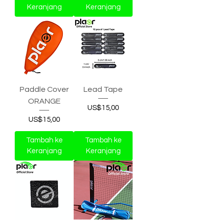
Keranjang
Keranjang
Paddle Cover
Lead Tape
ORANGE
Harga
US$15,00
Harga
US$15,00
Tambah ke
Tambah ke
Keranjang
Keranjang