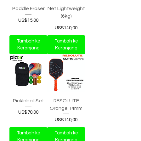
Paddle Eraser
Net Lightweight
(6kg)
Harga
US$15,00
Harga
US$140,00
Tambah ke
Tambah ke
Keranjang
Keranjang
Pickleball Set
RESOLUTE
Orange 14mm
Harga
US$70,00
Harga
US$140,00
Tambah ke
Tambah ke
Keranjang
Keranjang