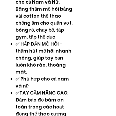
cho cả Nam và Nữ.
Băng thấm mồ hôi bằng
vải cotton thể thao
chống ẩm cho quần vợt,
bóng rổ, chạy bộ, tập
gym, tập thể dục
✅ HẤP DẪN MỒ HÔI -
thấm hút mồ hôi nhanh
chóng, giúp tay bạn
luôn khô ráo, thoáng
mát.
✅ Phù hợp cho cả nam
và nữ
✅TAY CẦM NÂNG CAO:
Đảm bảo độ bám an
toàn trong các hoạt
động thể thao cường