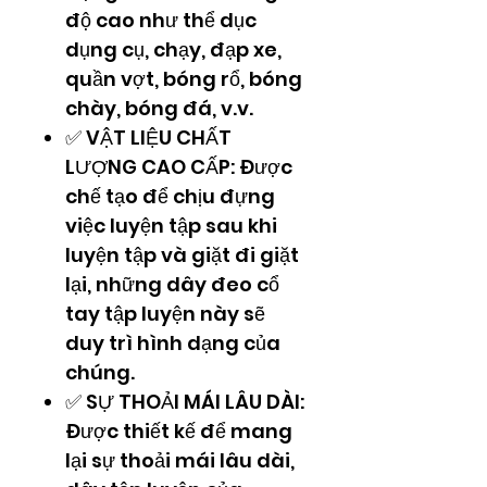
độ cao như thể dục
dụng cụ, chạy, đạp xe,
quần vợt, bóng rổ, bóng
chày, bóng đá, v.v.
✅ VẬT LIỆU CHẤT
LƯỢNG CAO CẤP: Được
chế tạo để chịu đựng
việc luyện tập sau khi
luyện tập và giặt đi giặt
lại, những dây đeo cổ
tay tập luyện này sẽ
duy trì hình dạng của
chúng.
✅ SỰ THOẢI MÁI LÂU DÀI:
Được thiết kế để mang
lại sự thoải mái lâu dài,